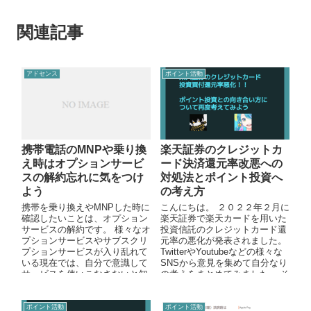
関連記事
アドセンス
ポイント活動
携帯電話のMNPや乗り換
楽天証券のクレジットカ
え時はオプションサービ
ード決済還元率改悪への
スの解約忘れに気をつけ
対処法とポイント投資へ
よう
の考え方
携帯を乗り換えやMNPした時に
こんにちは。 ２０２２年２月に
確認したいことは、オプション
楽天証券で楽天カードを用いた
サービスの解約です。 様々なオ
投資信託のクレジットカード還
プションサービスやサブスクリ
元率の悪化が発表されました。
プションサービスが入り乱れて
TwitterやYoutubeなどの様々な
いる現在では、自分で意識して
SNSから意見を集めて自分なり
サービスを使いこなさないと知
の考えをまとめてみました。 そ
らずに余計な出費をしている可
の結...
能性...
ポイント活動
ポイント活動