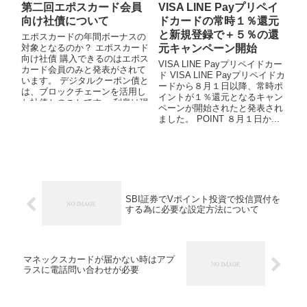
第二回エポスカード会員
VISA LINE Payプリペイ
向け社債について
ドカードの常時１％還元
と新規登録で＋５％の還
エポスカードの年間ボーナスの
対象となるのか？ エポスカード
元キャンペーン開始
向け社債 購入できるのはエポス
VISA LINE Payプリペイドカー
カード会員のみと発表がされて
ド VISA LINE Payプリペイドカ
います。 デジタルクーポン債と
ードから８月１日以降、常時ポ
は、ブロックチェーンを活用し
イントが１％還元となるキャン
た社債とのことです。 利息は現
ペーンが開始されたと発表され
金とエポス...
ました。 POINT ８月１日か...
SBI証券でVポイント投資で投信買付を
する為に必要な設定方法について
マネックスカードが届かない時はアプ
ラスに電話問い合わせが必要