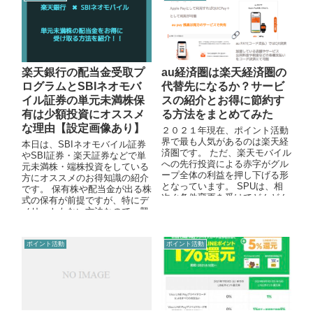
楽天銀行の配当金受取プ
au経済圏は楽天経済圏の
ログラムとSBIネオモバ
代替先になるか？サービ
イル証券の単元未満株保
スの紹介とお得に節約す
有は少額投資にオススメ
る方法をまとめてみた
な理由【設定画像あり】
２０２１年現在、ポイント活動
界で最も人気があるのは楽天経
本日は、SBIネオモバイル証券
済圏です。 ただ、楽天モバイル
やSBI証券・楽天証券などで単
への先行投資による赤字がグル
元未満株・端株投資をしている
ープ全体の利益を押し下げる形
方にオススメのお得知識の紹介
となっています。 SPUは、相
です。 保有株や配当金が出る株
次ぐ条件変更を受けてどんどん
式の保有が前提ですが、特にデ
達成条件が厳しくなりつつあ
メリットもない方法なので、興
り...
味のある方は是非取り組んでみ
ても...
ポイント活動
ポイント活動